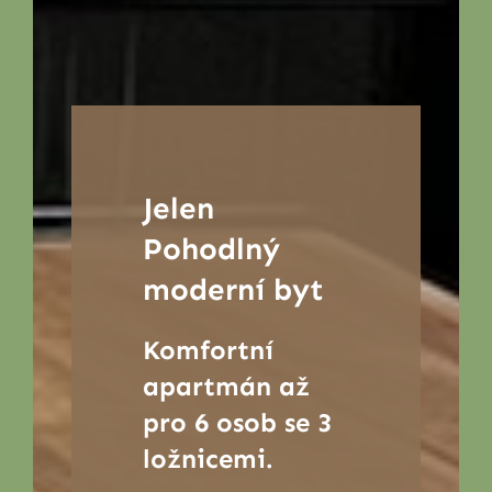
Jelen
Pohodlný
moderní byt
Komfortní
apartmán až
pro 6 osob se 3
ložnicemi.