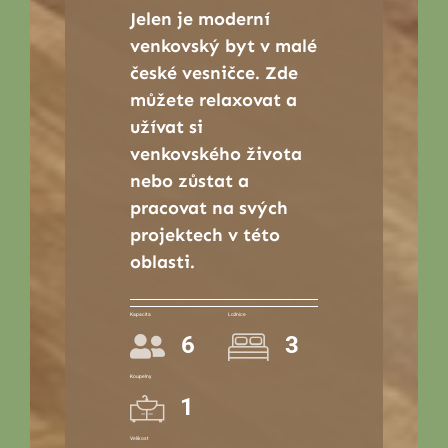
Jelen je moderní
venkovský byt v malé
české vesničce. Zde
můžete relaxovat a
užívat si
venkovského života
nebo zůstat a
pracovat na svých
projektech v této
oblasti.
Kapacita
Ložnice
6
3
Koupelny
1
Velikost