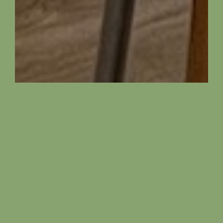
Popis
Jelen je plně zařízený byt. Obývací pokoj se
sedací soupravou je propojen s moderní kuchyní
a prostorným jídelním stolem. Kuchyň je plně
vybavena včetně trouby, mikrovlnky, lednice,